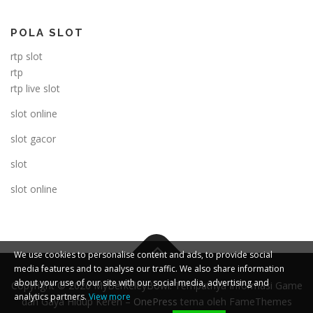
POLA SLOT
rtp slot
rtp
rtp live slot
slot online
slot gacor
slot
slot online
We use cookies to personalise content and ads, to provide social
media features and to analyse our traffic. We also share information
about your use of our site with our social media, advertising and
Copyright © 2026 MyBerkeleyBowl: Tempatnya Informasi Game
analytics partners.
View more
dan Gaya Hidup Keren
–
OnePress
tema oleh FameThemes