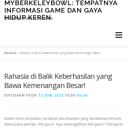
MYBERKELEYBOWL: TEMPATNYA
Lompat
ke
INFORMASI GAME DAN GAYA
konten
HIDUP KEREN
Unlock the Realm of Coolness
Menu
Beranda
»
Rahasia di Balik Keberhasilan yang Bawa Kemenangan Besar!
BERANDA
ABOUT US
BLOG
Rahasia di Balik Keberhasilan yang
Bawa Kemenangan Besar!
DIPOSKAN PADA
12 JUNI 2023
OLEH
KILUA
Dalam bumi perjudian, terdapat satu kejadian yang senantiasa menarik
atensi para pemain: slot gacor. Apa sesungguhnya slot gacor? Slot gacor