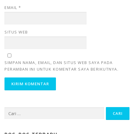
EMAIL
*
SITUS WEB
SIMPAN NAMA, EMAIL, DAN SITUS WEB SAYA PADA
PERAMBAN INI UNTUK KOMENTAR SAYA BERIKUTNYA.
Cari
untuk: