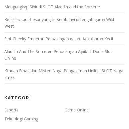
s
Mengungkap Sihir di SLOT Aladdin and the Sorcerer
Kejar jackpot besar yang tersembunyi di tengah gurun Wild
West.
Slot Cheeky Emperor: Petualangan dalam Kekaisaran Kecil
Aladdin And The Sorcerer: Petualangan Ajaib di Dunia Slot
Online
Kilauan Emas dan Misteri Naga Pengalaman Unik di SLOT Naga
Emas
KATEGORI
Esports
Game Online
Teknologi Gaming