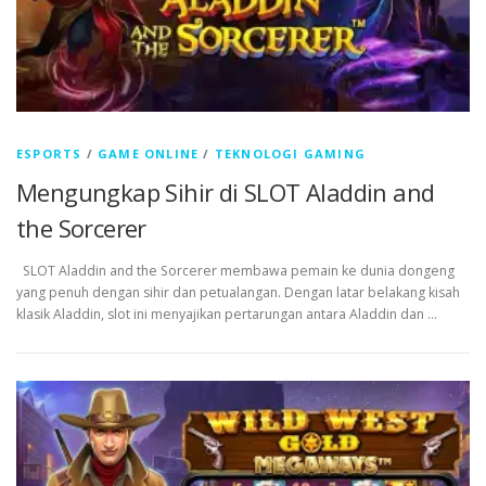
ESPORTS
/
GAME ONLINE
/
TEKNOLOGI GAMING
Mengungkap Sihir di SLOT Aladdin and
the Sorcerer
SLOT Aladdin and the Sorcerer membawa pemain ke dunia dongeng
yang penuh dengan sihir dan petualangan. Dengan latar belakang kisah
klasik Aladdin, slot ini menyajikan pertarungan antara Aladdin dan …