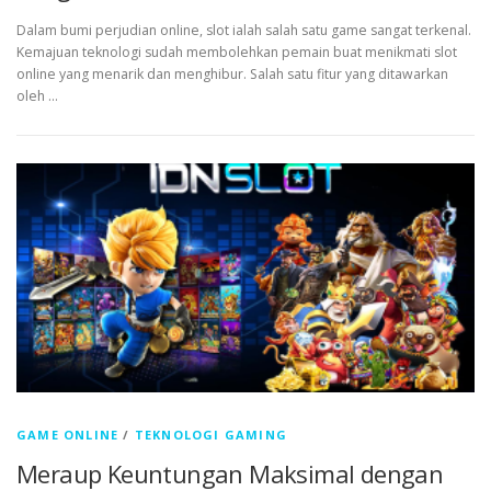
Dalam bumi perjudian online, slot ialah salah satu game sangat terkenal.
Kemajuan teknologi sudah membolehkan pemain buat menikmati slot
online yang menarik dan menghibur. Salah satu fitur yang ditawarkan
oleh …
GAME ONLINE
/
TEKNOLOGI GAMING
Meraup Keuntungan Maksimal dengan